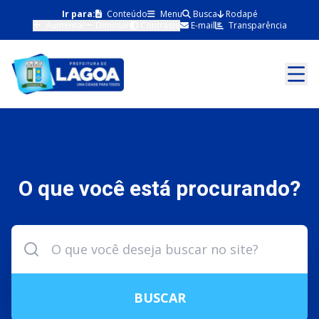
Ir para:
Conteúdo
Menu
Busca
Rodapé
Aumentar
Diminuir
Contraste
E-mail
Transparência
O que você está procurando?
BUSCAR