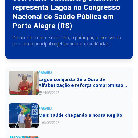
representa Lagoa no Congresso
Nacional de Saúde Pública em
Porto Alegre (RS)
De acordo com o secretário, a participação no evento
tem como principal objetivo buscar experiências
exitosas que possam ser aplicadas em Lagoa
PARAÍBA
Lagoa conquista Selo Ouro de
Alfabetização e reforça compromisso
com educação de qualidade
24/03/2026
PARAÍBA
Mais saúde chegando a nossa Região
06/03/2026