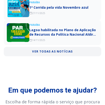
PARAÍBA
1ª Corrida pela vida Novembro azul
27/11/2025
PARAÍBA
Lagoa habilitada no Plano de Aplicação
de Recursos da Política Nacional Aldir
Blanc – Ciclo 2025!
14/11/2025
VER TODAS AS NOTÍCIAS
Em que podemos te ajudar?
Escolha de forma rápida o serviço que procura